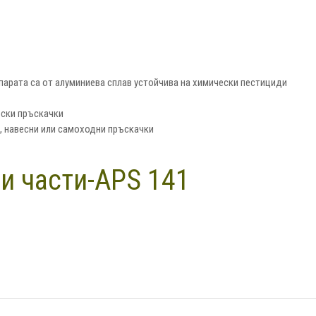
епарата са от алуминиева сплав устойчива на химически пестициди
рски пръскачки
, навесни или самоходни пръскачки
ни части-APS 141