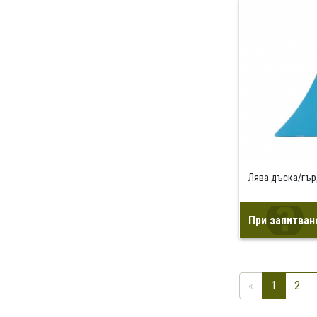
Лява дъска/гър
При запитван
«
1
2