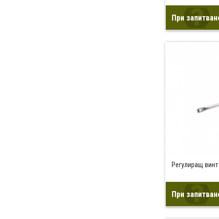
При запитван
Регулиращ винт
При запитван