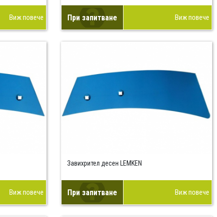
Виж повече
При запитване
Виж повече
Завихрител десен LEMKEN
Виж повече
При запитване
Виж повече