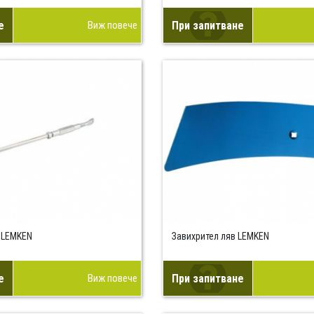
е
Виж повече
При запитване
 LEMKEN
Завихрител ляв LEMKEN
е
Виж повече
При запитване