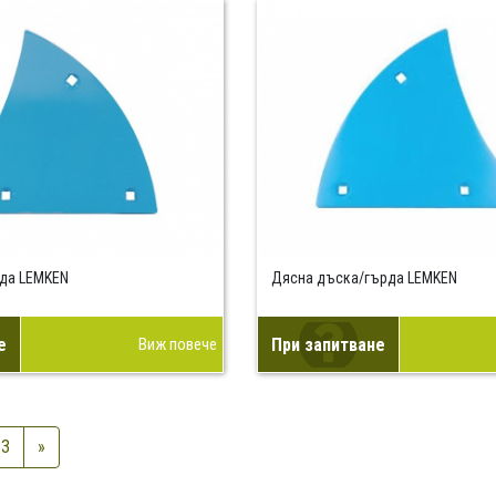
да LEMKEN
Дясна дъска/гърда LEMKEN
е
Виж повече
При запитване
3
»