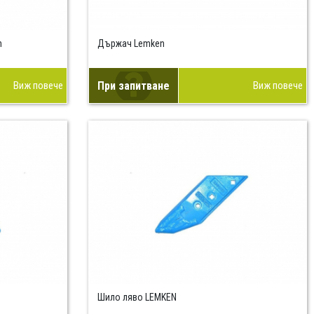
n
Държач Lemken
Виж повече
При запитване
Виж повече
Шило ляво LEMKEN