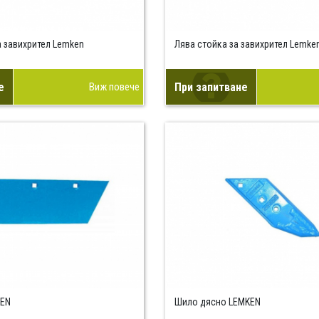
а завихрител Lemken
Лява стойка за завихрител Lemke
е
Виж повече
При запитване
KEN
Шило дясно LEMKEN