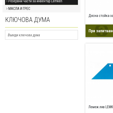
Резервни части за инвентар Lemken
МАСЛА И ГРЕС
Дясна стойка з
КЛЮЧОВА ДУМА
При запитван
Лемеж ляв LEM