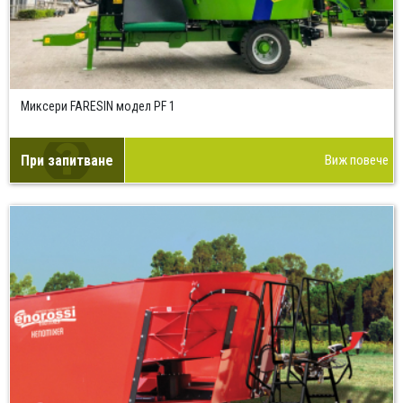
Миксери FARESIN модел PF 1
При запитване
Виж повече