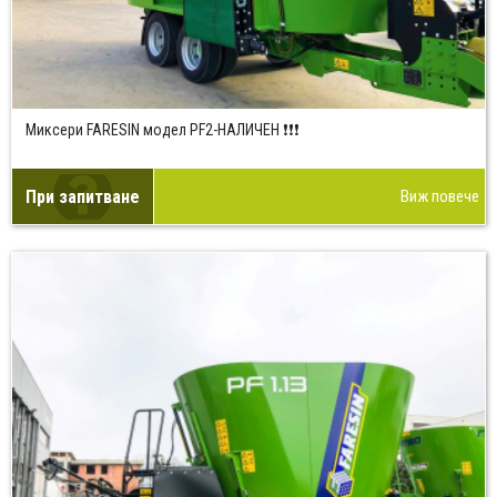
Миксери FARESIN модел PF2-НАЛИЧЕН ❗❗❗
При запитване
Виж повече