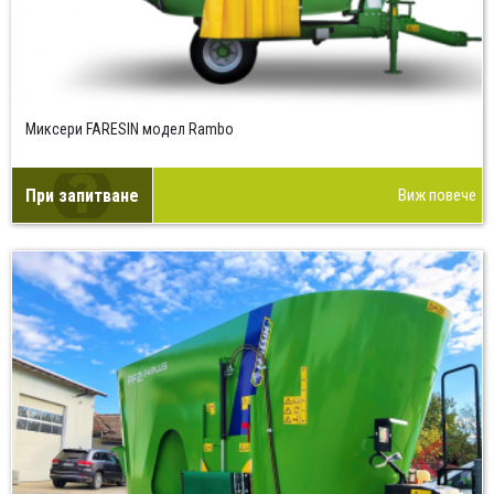
Миксери FARESIN модел Rambo
При запитване
Виж повече