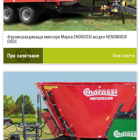
Фуражораздаващи миксери Марка ENOROSSI модел HENOMIXER
DXDC
При запитване
Виж повече