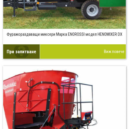
Фуражораздаващи миксери Марка ENOROSSI модел HENOMIXER DX
При запитване
Виж повече