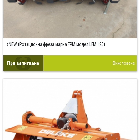
❗NEW ❗Ротационна фреза марка FPM модел LFM 125❗
При запитване
Виж повече