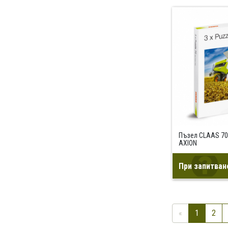
Пъзел CLAAS 70 
AXION
При запитван
«
1
2