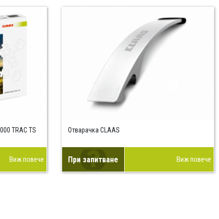
5000 TRAC TS
Отварачка CLAAS
Виж повече
При запитване
Виж повече