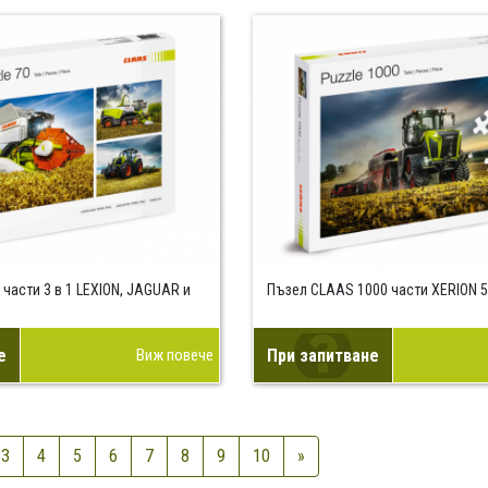
части 3 в 1 LEXION, JAGUAR и
Пъзел CLAAS 1000 части XERION 
е
Виж повече
При запитване
3
4
5
6
7
8
9
10
»