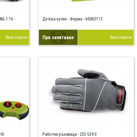
Б 1:16 -
Детска кутия - Ферма - 600K3113
Виж повече
При запитване
Виж повече
НО
Работни ръкавици - 255 524 0