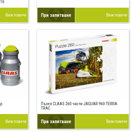
:16
Виж повече
При запитване
Виж повече
р.
Пъзел CLAAS 260 части JAGUAR 960 TERRA
TRAC
Виж повече
При запитване
Виж повече