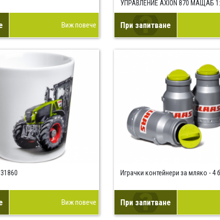
УПРАВЛЕНИЕ AXION 870 МАЩАБ 1
е
Виж повече
При запитване
531860
Играчки контейнери за мляко - 4 б
е
Виж повече
При запитване