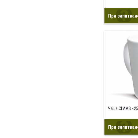
При запитван
Чаша CLAAS - 2
При запитван