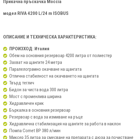
Прикачна пръскачка
Moccia
модел
RIVA 4200 L/24 m ISOBUS
ОПИСАНИЕ И ТЕХНИЧЕСКА ХАРАКТЕРИСТИКА:
ПРОИЗХОД: Италия
Обем на основния резервоар 4200 литра от полиестер
Захват на щангите 24 метра
Паралелограмно окачване на щангата
Отлична стабилност на окачването на щангата
Твърд теглич
Бидон за чиста вода 300 литра
Мост с променлива ширина
Хидравличен крик
Бъркалка в основния резервоар
Резервоар с вода за измиване на ръце
Хидравлична стабилизация на щангите за работа в наклон
Помпа Comet BP 380 л/мин
Миксер 35 литра за смесване на препарата с дюза за почистване