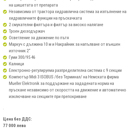
на шишетата от препарата
Независима от трактора хидравлична система за изпълнение на
хидравличните функции на пръскачката
2 смукателни филтъра и филтър за високо налягане
Троен дюзодържач
Осветление за движение по пътя
Маркуч с дължина 10 м и Накрайник за напълване от външен
източник 2“
Гуми 300/95 46
Калници
Електронно-регулируема разпределителна система с 9 секции
Компютър Midi 3 ISOBUS /без Терминал/ на Немската фирма
Mueller Elektronik за поддържане на зададената норма на
пръскане независимо от скоростта на движение и автоматично
изключване на секциите при препокриване
.
Цена без ДДС:
7
7 00
0 лева