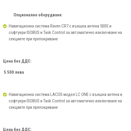
Опционално оборудване
:
Навигационна система Raven CR7 с външна антена 500S и
софтуери ISOBUS и Task Control за автоматично изключване на
секциите при препокриване
Цена без ДДС:
5
5
0
0 лева
Навигационна система LACOS модел LC ONE с външна антена и
софтуери ISOBUS и Task Control за автоматично изключване на
секциите при препокриване
Цена без ДДС: