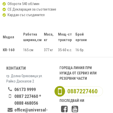
Обороти 540 об/мин
СЕ Декларация за съответсвие
Кардан със съединител
Работна
Маса
,
Мощ-ст
Брой
Модел
ширина,см
кг
трактор
органи
К
R-1
60
165 см
377 кг
35-60 к.с.
16 бр.
КОНТАКТИ
ГОРЕЩА ЛИНИЯ ПРИ
НУЖДА ОТ СЕРВИЗ ИЛИ
гр. Долна Оряховица ул.
РЕЗЕРВНИ ЧАСТИ
Райко Даскалов 2
06173 9999
0887227460
0887 227460 *
ПОСЛЕДВАЙ НИ
0888 468056
office@universal-