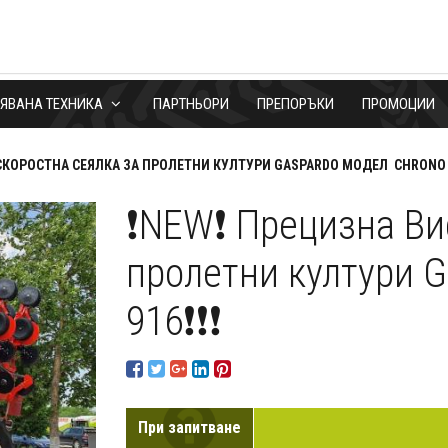
БЯВАНА ТЕХНИКА
ПАРТНЬОРИ
ПРЕПОРЪКИ
ПРОМОЦИИ
КОРОСТНА СЕЯЛКА ЗА ПРОЛЕТНИ КУЛТУРИ GASPARDO МОДЕЛ CHRONO 9
❗NEW❗ Прецизна Ви
пролетни култури 
916❗❗❗
При запитване