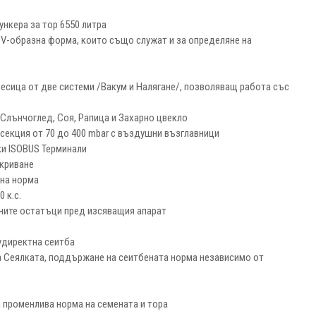
ункера за тор 6550 литра
 V-образна форма, които също служат и за определяне на
есица от две системи /Вакум и Налягане/, позволяващ работа със
Слънчоглед, Соя, Рапица и Захарно цвекло
секция от 70 до 400 mbar с въздушни възглавници
и ISOBUS Терминали
окриване
ена норма
 к.с.
лните остатъци пред изсяващия апарат
удиректна сеитба
а Сеялката, поддържане на сеитбената норма независимо от
 променлива норма на семената и тора