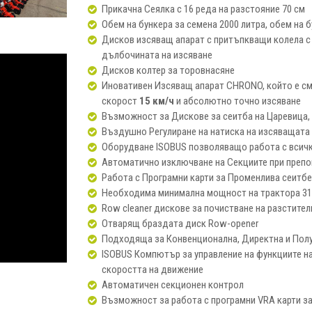
Прикачна Сеялка с 16 реда на разстояние 70 см
Обем на бункера за семена 2000 литра, обем на б
Дисков изсяващ апарат с притъпкващи колела с
дълбочината на изсяване
Дисков колтер за торовнасяне
Иновативен Изсяващ апарат CHRONO, който е см
скорост
15 км/ч
и абсолютно точно изсяване
Възможност за Дискове за сеитба на Царевица, 
Въздушно Регулиране на натиска на изсяващата 
Оборудване ISOBUS позволяващо работа с всичк
Автоматично изключване на Секциите при преп
Работа с Програмни карти за Променлива сеитб
Необходима минимална мощност на трактора 310
Row cleaner дискове за почистване на разстите
Отварящ браздата диск Row-opener
Подходяща за Конвенционална, Директна и Пол
ISOBUS Компютър за управление на функциите н
скоростта на движение
Автоматичен секционен контрол
Възможност за работа с програмни VRA карти за