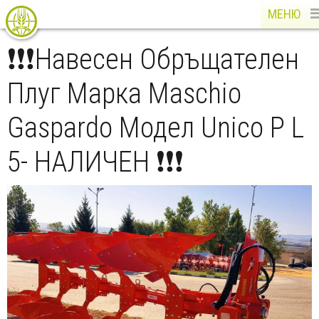
МЕНЮ
❗❗❗Навесен Обръщателен
Плуг Марка Maschio
Gaspardo Модел Unico P L
5- НАЛИЧЕН ❗❗❗