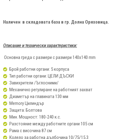
Наличен в складовата база в гр. Долна Оряховица.
Описание и технически характеристики:
Основна греда с размери с размери 140х140 mm
Брой работни органи: 5 корпуса
Тип работни органи: ЦЕЛИ ДЪСКИ
Завихрители /Ъглосними/
Механично регулиране на работният захват
Диаметър на главината 130 мм
Memory Цилиндър
Защита: Болтова
Мин. Мощност: 180-240 к.с.
Разстояние между работните органи 105 см
Рама с височина 87 см
Колело за работна дълбочина 10/75/15.3