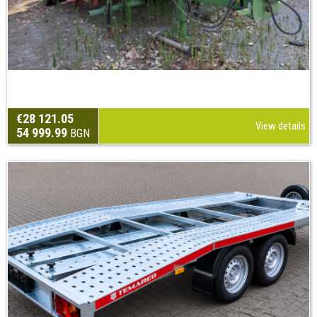
€28 121.05
View details
54 999.99
BGN