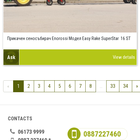
Прикачен сеносъбирач Enorossi Модел Easy Rake SuperStar 16 ST
Ask
View details
«
1
2
3
4
5
6
7
8
...
33
34
»
CONTACTS
06173 9999
0887227460