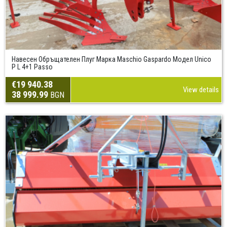
Навесен Обръщателен Плуг Марка Maschio Gaspardo Модел Unico
P L 4+1 Passo
€19 940.38
View details
38 999.99
BGN