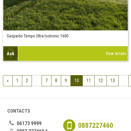
Gaspardo Tempo Ultra Isotronic 1600
Ask
View details
«
1
2
...
7
8
9
10
11
12
13
...
CONTACTS
06173 9999
0887227460