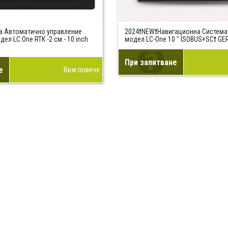
а Автоматично управление
2024❗NEW❗Навигационна Система
ел LC:One RTK -2 см.- 10 inch
модел LC-One 10 " ISOBUS+SC❗ G
При запитване
е
Виж повече