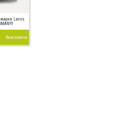
 марка Lacos
ERMANY❗
Виж повече