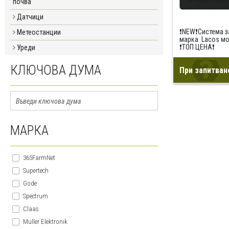
почва
Датчици
❗NEW❗Система з
Метеостанции
марка Lacos мод
❗ТОП ЦЕНА❗
Уреди
КЛЮЧОВА ДУМА
При запитван
МАРКА
365FarmNet
Supertech
Gode
Spectrum
Claas
Muller Elektronik