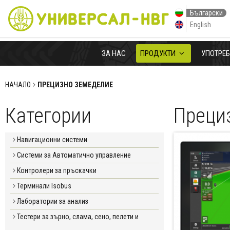
Български
English
ЗА НАС
ПРОДУКТИ
УПОТРЕ
НАЧАЛО
ПРЕЦИЗНО ЗЕМЕДЕЛИЕ
Категории
Преци
Навигационни системи
Системи за Автоматично управление
Контролери за пръскачки
Терминали Isobus
Лаборатории за анализ
Тестери за зърно, слама, сено, пелети и