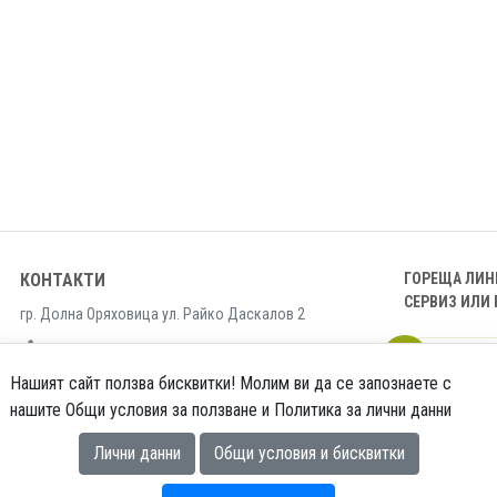
КОНТАКТИ
ГОРЕЩА ЛИН
СЕРВИЗ ИЛИ 
гр. Долна Оряховица ул. Райко Даскалов 2
06173 9999
0887
0887 227460 * 0888 468056
Нашият сайт ползва бисквитки! Молим ви да се запознаете с
office@universal-nvg.bg
нашите Общи условия за ползване и Политика за лични данни
Лични данни
Общи условия и бисквитки