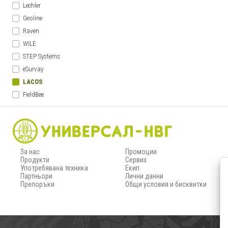
Lechler
Geoline
Raven
WILE
STEP Systems
eSurvay
LACOS
FieldBee
За нас
Промоции
Продукти
Сервиз
Употребявана техника
Екип
Партньори
Лични данни
Препоръки
Общи условия и бисквитки